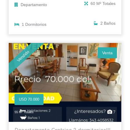
60 M² Totales
Departamento
2 Baños
1 Dormitorios
Vendido
Venta
USD 70.000
7
55 M² Totales