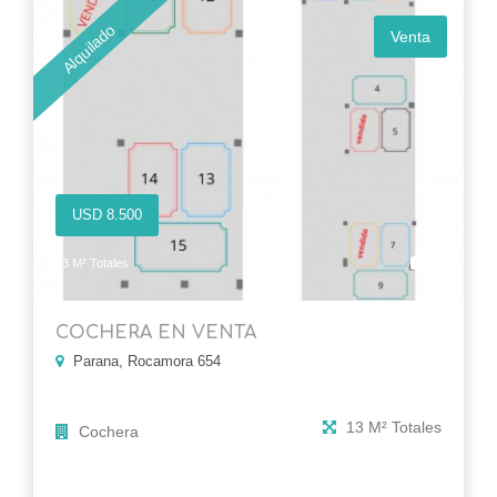
Alquilado
Venta
USD 8.500
3
13 M² Totales
COCHERA EN VENTA
Parana, Rocamora 654
13 M² Totales
Cochera