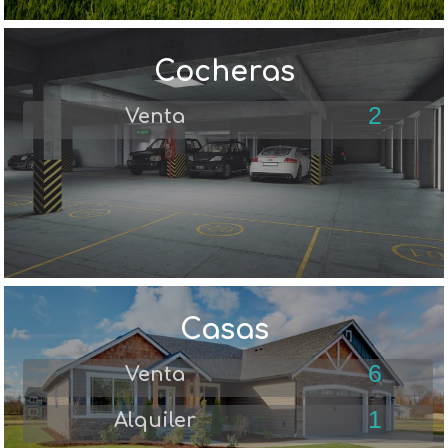
Cocheras
2
Venta
Casas
6
Venta
1
Alquiler